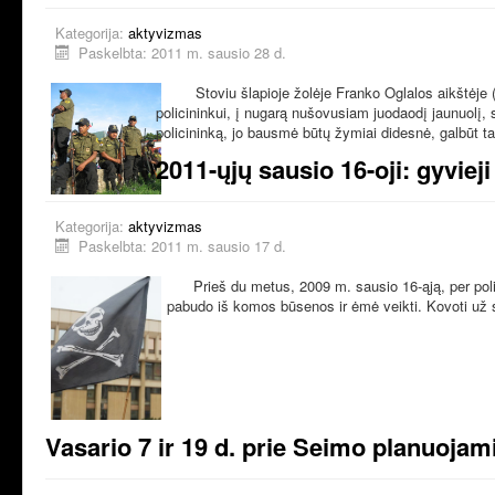
Kategorija:
aktyvizmas
Paskelbta: 2011 m. sausio 28 d.
Stoviu šlapioje žolėje Franko Oglalos aikštėje (Oak
policininkui, į nugarą nušovusiam juodaodį jaunuolį, 
policininką, jo bausmė būtų žymiai didesnė, galbūt tai
2011-ųjų sausio 16-oji: gyvieji 
Kategorija:
aktyvizmas
Paskelbta: 2011 m. sausio 17 d.
Prieš du metus, 2009 m. sausio 16-ąją, per poli
pabudo iš komos būsenos ir ėmė veikti. Kovoti už s
Vasario 7 ir 19 d. prie Seimo planuojami