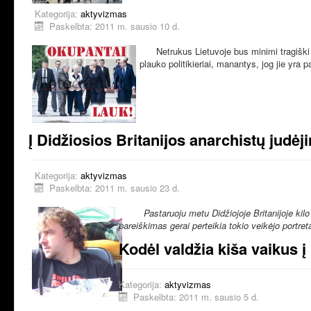
Kategorija:
aktyvizmas
Paskelbta: 2011 m. sausio 10 d.
Netrukus Lietuvoje bus minimi tragiški
plauko politikieriai, manantys, jog jie yra
Į Didžiosios Britanijos anarchistų judėji
Kategorija:
aktyvizmas
Paskelbta: 2011 m. sausio 23 d.
Pastaruoju metu Didžiojoje Britanijoje kil
pareiškimas gerai perteikia tokio veikėjo portret
Kodėl valdžia kiša vaikus
Kategorija:
aktyvizmas
Paskelbta: 2011 m. sausio 5 d.