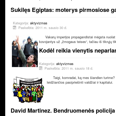
Sukilęs Egiptas: moterys pirmosiose ga
Kategorija:
aktyvizmas
Paskelbta: 2011 m. sausio 30 d.
Vakarų imperijos propagandistai mėgsta nuolat pa
kovojantys už „žmogaus teises“, tačiau iš tikrųjų ti
Kodėl reikia vienytis neparla
Kategorija:
aktyvizmas
Paskelbta: 2011 m. sausio 18 d.
Taigi, komradai, ką mes šiandien turime? Li
leidžiančios pasipriešinti valdžiai ir kapitalui.
David Martinez. Bendruomenės policija