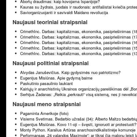
Abortų draudimas: kaip kovojama Ispanijoje?
Kaunas su žydrais, juodais ir raudonais: antifašistai kviečia prote
Saviorganizuojanti ir savivaldi Maidano revoliucija
Naujausi teoriniai straipsniai
CrimethInc. Darbas: kapitalizmas, ekonomika, pasipriešinimas (1
CrimethInc. Darbas: kapitalizmas, ekonomika, pasipriešinimas (1
CrimethInc. Darbas: kapitalizmas, ekonomika, pasipriešinimas (1
CrimethInc. Darbas: kapitalizmas, ekonomika, pasipriešinimas (1
CrimethInc. Darbas: kapitalizmas, ekonomika, pasipriešinimas (1
Naujausi politiniai straipsniai
Alvydas Januševičius. Kaip gydysimės nuo patriotizmo?
Eugenijus Misiūnas. Apie gydymą baime
Paskutinio pasaulinio laukiant
Kairiųjų ir anarchistinių Ukrainos organizacijų pareiškimas dėl „B
Serhijus Žadanas: „Reikia „perkrauti“ visą sistemą, nes ji neveikia
Naujausi meno straipsniai
Pagaminta Amerikoje (foto)
Visiems Svetimas. Bedarbio užrašai (34): Alberto Maltzo bedarbių 
Eugenijus Misiūnas. Kovo 11-oji – švęsti, ignoruoti ar protestuoti?
Monty Python. Karalius Artūras anarchosindikalistinėje komunoje 
Performansas „24 valandos Maximoje”: ar tikrai čia malonu leisti l