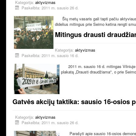
Kategorija:
aktyvizmas
Paskelbta: 2011 m. sausio 26 d.
Šių metų vasaris gali tapti pačiu aktyvia
didelius mitingus prie Seimo ketina rengti smul
Mitingus drausti draudžia
Kategorija:
aktyvizmas
Paskelbta: 2011 m. sausio 16 d.
2011 m. sausio 16 d. mitingas Vilniuje
plakatą „Drausti draudžiama", o prie Seim
Gatvės akcijų taktika: sausio 16-osios 
Kategorija:
aktyvizmas
Paskelbta: 2011 m. sausio 26 d.
Parašyti apie sausio 16-osios demonstr