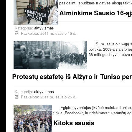
pasidalinti įspūdžiais ir gatvės akcijų takti
Atminkime Sausio 16-ąj
Kategorija:
aktyvizmas
Paskelbta: 2011 m. sausio 15 d.
Š. m. sausio 16-ąją s
politika. 2009-aisiais pr
38 mitingo dalyviai buvo
Protestų estafetę iš Alžyro ir Tuniso p
Kategorija:
aktyvizmas
Paskelbta: 2011 m. sausio 25 d.
Egipto gyventojus įkvėpė maištas Tunise, i
tinklą „Facebook“, kur dešimtys tūkstančių eg
Kitoks sausis