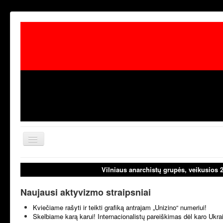
Toggle
Navigation
aktualijos
laisvoji tribūn
Vilniaus anarchistų grupės, veikusios 
Naujausi aktyvizmo straipsniai
Kviečiame rašyti ir teikti grafiką antrajam „Unizino“ numeriui!
Skelbiame karą karui! Internacionalistų pareiškimas dėl karo Ukr