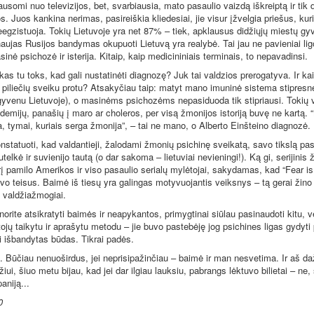
ausomi nuo televizijos, bet, svarbiausia, mato pasaulio vaizdą iškreiptą ir tik 
os. Juos kankina nerimas, pasireiškia kliedesiai, jie visur įžvelgia priešus, kur
eegzistuoja. Tokių Lietuvoje yra net 87% – tiek, apklausus didžiųjų miestų gy
naujas Rusijos bandymas okupuoti Lietuvą yra realybė. Tai jau ne pavieniai ligo
inė psichozė ir isterija. Kitaip, kaip medicininiais terminais, to nepavadinsi.
 tu toks, kad gali nustatinėti diagnozę? Juk tai valdzios prerogatyva. Ir kaip
piliečių sveiku protu? Atsakyčiau taip: matyt mano imuninė sistema stipresnė 
gyvenu Lietuvoje), o masinėms psichozėms nepasiduoda tik stipriausi. Tokių 
demijų, panašių į maro ar choleros, per visą žmonijos istoriją buvę ne kartą. 
liga, tymai, kuriais serga žmonija”, – tai ne mano, o Alberto Einšteino diagnoz
atuoti, kad valdantieji, žalodami žmonių psichinę sveikatą, savo tikslą pas
elkė ir suvienijo tautą (o dar sakoma – lietuviai nevieningi!).
Ką gi, serijinis
rį pamilo Amerikos ir viso pasaulio serialų mylėtojai, sakydamas, kad “Fear is
vo teisus. Baimė iš tiesų yra galingas motyvuojantis veiksnys – tą gerai žino 
ių valdžiažmogiai.
orite atsikratyti baimės ir neapykantos, primygtinai siūlau pasinaudoti kitu, 
tojų taikytu ir aprašytu metodu – jie buvo pastebėję jog psichines ligas gydyti
ai išbandytas būdas. Tikrai padės.
Būčiau nenuoširdus, jei neprisipažinčiau – baimė ir man nesvetima. Ir aš da
iui, šiuo metu bijau, kad jei dar ilgiau lauksiu, pabrangs lėktuvo bilietai – ne, 
aniją...
0