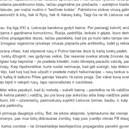
duodama paveldimumo būdu, tačiau pagrindinė jos priežastis – auklėjimo klaid
r laisvės, per mažai muštro ir “beržinės košės”. Patriotizmo stokos virusą gali
parsivežti iš kitų, tiek iš Rytų, tiek iš Vakarų šalių. Taigi čia ne tik Lietuvos va
 šią ligą XXI a. Lietuvoje bandoma gydyti baime. Per pastarąjį ketvirtį am
jama ir gąsdinama komunizmu, Rusija, pedofilija, lenkais ir gėjais, buvo deri
nčios propagandos dozes, tačiau pastebėta, kad jos po kurio laiko tampa ne
 žmogaus organizme įsiveisęs virusas pripranta prie antibiotikų, todėl jų reiki
vę viliasi, kad stipresnė rusų ir Putino baimės dozė šį kartą turėtų padėti.
os turėtų džiuginti, nes gydymas veikia. Dar neseniai sveikai atrodę žmonės ta
elgiasi kaip bepročiai – jie pradeda kliedėti, mato iškreiptą pasaulio vaizdą, pa
tvejų. Kaip hipohondrikai, kurie nuolat nerimauja, kad gali susirgti, taip did
 bijo, kad tuoj tuoj bus užpulti ir pradeda matyti haliucinacijas – rusų tankus s
ntį kalbą iš balkono Pilies gatvėje Vasario 16-osios proga. Dar vakar buvę sv
jo bijoti ir nekęsti rusų, tapo nacionalistais ir rusofobais.
i reikia pasakyti, kad šį metodą – sukelti baimę – pasitelkia ne tik valdžios 
 tik ketina patekti į valdžią, jau yra buvę joje anksčiau arba šiaip valdžios pala
umi, kiti – užsieniečių, pasiruošusių supirkti Lietuvos žemes, baubu, ir, kaip i
žai patikinčių.
rmauja daugelyje sričių. Bet, be jokios abejonės, lyderiautume dar vienoje sr
duomenys, pas mus būtų didziausias zombių, kaip juos įvardijo vienas FB dr
rtos zombiai – tai žiniasklaidoje besiliejančios propagandos paveikti gyvento