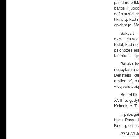
pasidaro prikl
baltos ir juod
dažniausiai n
tikinčių, kad 
epidemija. Mas
Sakysit – kas
87% Lietuvos 
todėl, kad ne
psichozės epi
tai infantili 
Belieka konst
neapykanta sut
Deksteris, ku
motivator”, bu
visų valstyb
Bet jei tik n
XVIII a. gydy
Keliaukite. T
Ir pabaigai. 
bijau. Pavyzdž
Krymą, o į Isp
2014 03 3