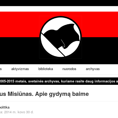
s
aktyvizmas
biblioteka
nuorodos
archyvas
2005-2015 metais, svetainės archyvas, kuriame rasite daug informacijos a
us Misiūnas. Apie gydymą baime
olitika
a: 2014 m. kovo 30 d.