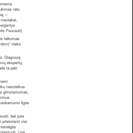
goniams
sukimas ratu
ną, –
 maniakai,
 sergantys
helis Foucault).
is taikomas
gydomi” nieko
os. Diagnozę
kamų ekspertų,
da ta pati:
inami
aiku nesuteikus
ėjęs gimstamumas,
nkimus
pakankamumo ligos
uoti, bet juos
priskiriami visi,
nostalgija
otestuoti. Liga