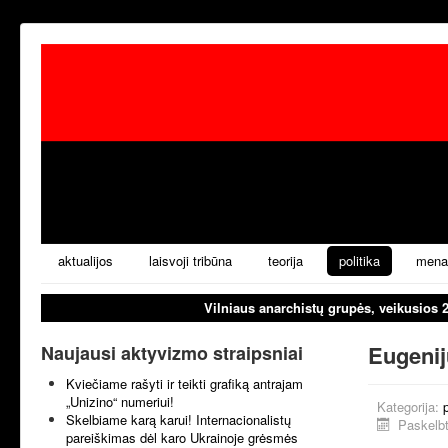
aktualijos
laisvoji tribūna
teorija
politika
mena
Vilniaus anarchistų grupės, veikusios 
Eugenij
Naujausi aktyvizmo straipsniai
Kviečiame rašyti ir teikti grafiką antrajam
„Unizino“ numeriui!
Kategorija:
p
Skelbiame karą karui! Internacionalistų
Paskelbt
pareiškimas dėl karo Ukrainoje grėsmės