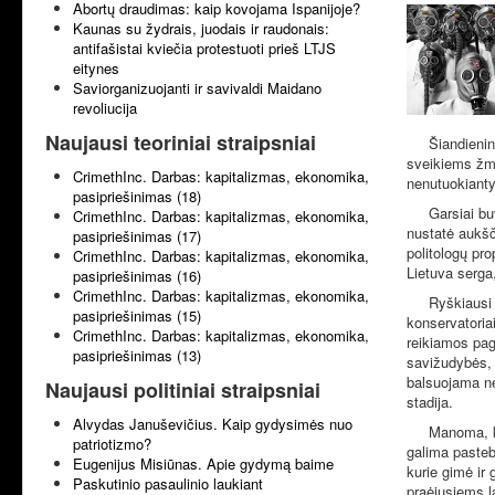
Abortų draudimas: kaip kovojama Ispanijoje?
Kaunas su žydrais, juodais ir raudonais:
antifašistai kviečia protestuoti prieš LTJS
eitynes
Saviorganizuojanti ir savivaldi Maidano
revoliucija
Naujausi teoriniai straipsniai
Šiandieninėje
sveikiems žmo
CrimethInc. Darbas: kapitalizmas, ekonomika,
nenutuokianty
pasipriešinimas (18)
Garsiai buvo 
CrimethInc. Darbas: kapitalizmas, ekonomika,
nustatė aukšč
pasipriešinimas (17)
politologų pr
CrimethInc. Darbas: kapitalizmas, ekonomika,
Lietuva serg
pasipriešinimas (16)
CrimethInc. Darbas: kapitalizmas, ekonomika,
Ryškiausi po
pasipriešinimas (15)
konservatoria
CrimethInc. Darbas: kapitalizmas, ekonomika,
reikiamos pag
pasipriešinimas (13)
savižudybės, 
balsuojama ne
Naujausi politiniai straipsniai
stadija.
Alvydas Januševičius. Kaip gydysimės nuo
Manoma, kad l
patriotizmo?
galima pasteb
Eugenijus Misiūnas. Apie gydymą baime
kurie gimė ir
Paskutinio pasaulinio laukiant
praėjusiems l