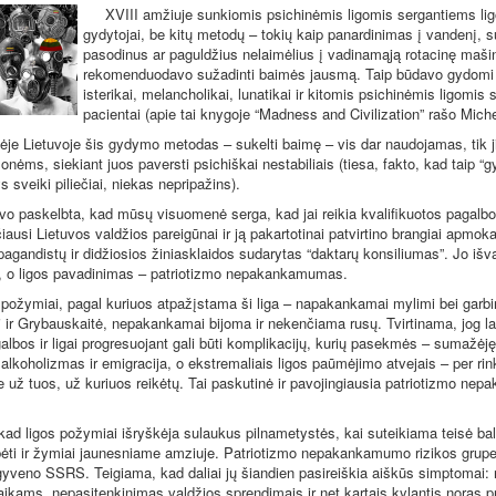
XVIII amžiuje sunkiomis psichinėmis ligomis sergantiems li
gydytojai, be kitų metodų – tokių kaip panardinimas į vandenį, 
pasodinus ar paguldžius nelaimėlius į vadinamąją rotacinę maši
rekomenduodavo sužadinti baimės jausmą. Taip būdavo gydomi
isterikai, melancholikai, lunatikai ir kitomis psichinėmis ligomis
pacientai (apie tai knygoje “Madness and Civilization” rašo Mic
 Lietuvoje šis gydymo metodas – sukelti baimę – vis dar naudojamas, tik j
nėms, siekiant juos paversti psichiškai nestabiliais (tiesa, fakto, kad taip “
s sveiki piliečiai, niekas nepripažins).
paskelbta, kad mūsų visuomenė serga, kad jai reikia kvalifikuotos pagalb
iausi Lietuvos valdžios pareigūnai ir ją pakartotinai patvirtino brangiai apmo
opagandistų ir didžiosios žiniasklaidos sudarytas “daktarų konsiliumas”.
Jo išva
a, o ligos pavadinimas – patriotizmo nepakankamumas.
žymiai, pagal kuriuos atpažįstama ši liga – napakankamai mylimi bei garb
i ir Grybauskaitė, nepakankamai bijoma ir nekenčiama rusų. Tvirtinama, jog l
albos ir ligai progresuojant gali būti komplikacijų, kurių pasekmės – sumaž
alkoholizmas ir emigracija, o ekstremaliais ligos paūmėjimo atvejais – per ri
 už tuos, už kuriuos reikėtų.
Tai paskutinė ir pavojingiausia patriotizmo ne
igos požymiai išryškėja sulaukus pilnametystės, kai suteikiama teisė bals
ėti ir žymiai jaunesniame amziuje. Patriotizmo nepakankamumo rizikos grupei 
 gyveno SSRS. Teigiama, kad daliai jų šiandien pasireiškia aiškūs simptomai: 
aikams, nepasitenkinimas valdžios sprendimais ir net kartais kylantis noras pr