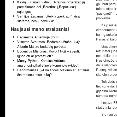
Kairiųjų ir anarchistinių Ukrainos organizacijų
gali būti per
pareiškimas dėl „Borotba“ („Боротьба“)
tolerancijos i
sąjungos
“pasigauti” ir 
Serhijus Žadanas: „Reikia „perkrauti“ visą
problema.
sistemą, nes ji neveikia“
Kaip minėjau,
Naujausi meno straipsniai
eksperimentuo
baimę sukelia
Pagaminta Amerikoje (foto)
Panašiai kaip
Visiems Svetimas. Bedarbio užrašai (34):
Ligą diagnoza
Alberto Maltzo bedarbių portretai
rezultatai ju
Eugenijus Misiūnas. Kovo 11-oji – švęsti,
nestabilūs ir 
ignoruoti ar protestuoti?
ir psichozės a
Monty Python. Karalius Artūras
dalis šiandien
anarchosindikalistinėje komunoje (video)
Putiną, rėžia
Performansas „24 valandos Maximoje”: ar tikrai
šiandien pradė
čia malonu leisti laiką?
Teisybės dėle
tie, kurie dar
gąsdina Kremli
suranda nema
Lietuva ES pi
statistiniai 
Šie naujos ka