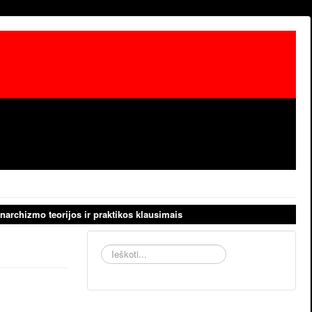
narchizmo teorijos ir praktikos klausimais
Ieškoti...