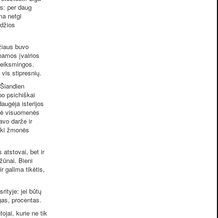
os: per daug
ma netgi
ldžios
žiaus buvo
namos įvairios
veiksmingos.
a vis stipresnių.
 Šiandien
po psichiškai
daugėja isterijos
esnė visuomenės
avo darže ir
eiki žmonės
atstovai, bet ir
ižūnai. Bieni
r galima tikėtis,
ityje: jei būtų
augas, procentas.
jai, kurie ne tik