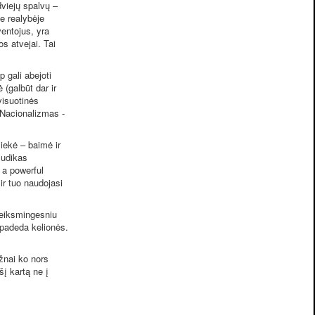
dviejų spalvų –
ie realybėje
ventojus, yra
s atvejai. Tai
 gali abejoti
(galbūt dar ir
visuotinės
“Nacionalizmas -
ė.
iekė – baimė ir
 žudikas
 a powerful
ir tuo naudojasi
veiksmingesniu
 padeda kelionės.
žnai ko nors
šį kartą ne į