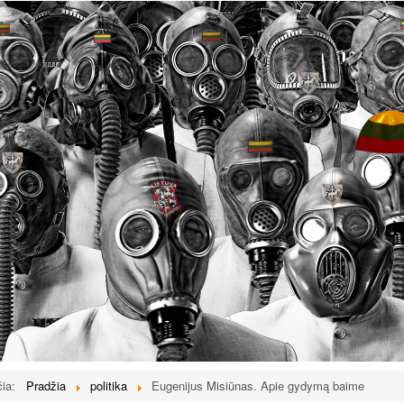
čia:
Pradžia
politika
Eugenijus Misiūnas. Apie gydymą baime