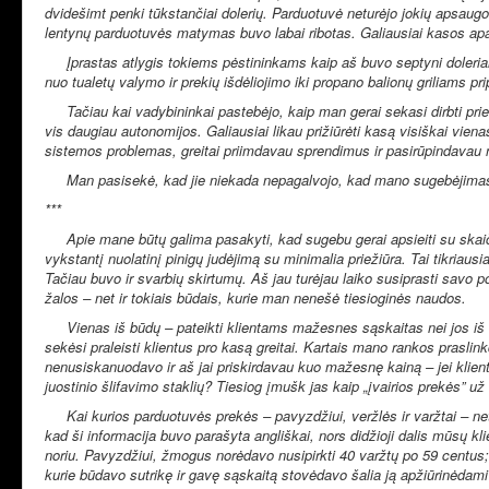
dvidešimt penki tūkstančiai dolerių. Parduotuvė neturėjo jokių apsaugo
lentynų parduotuvės matymas buvo labai ribotas. Galiausiai kasos apa
Įprastas atlygis tokiems pėstininkams kaip aš buvo septyni doleriai p
nuo tualetų valymo ir prekių išdėliojimo iki propano balionų griliams 
Tačiau kai vadybininkai pastebėjo, kaip man gerai sekasi dirbti prie 
vis daugiau autonomijos. Galiausiai likau prižiūrėti kasą visiškai vien
sistemos problemas, greitai priimdavau sprendimus ir pasirūpindavau
Man pasisekė, kad jie niekada nepagalvojo, kad mano sugebėjimas spr
***
Apie mane būtų galima pasakyti, kad sugebu gerai apsieiti su skaičiais:
vykstantį nuolatinį pinigų judėjimą su minimalia priežiūra. Tai tikriau
Tačiau buvo ir svarbių skirtumų. Aš jau turėjau laiko susiprasti savo 
žalos – net ir tokiais būdais, kurie man nenešė tiesioginės naudos.
Vienas iš būdų – pateikti klientams mažesnes sąskaitas nei jos iš tikro
sekėsi praleisti klientus pro kasą greitai. Kartais mano rankos prasli
nenusiskanuodavo ir aš jai priskirdavau kuo mažesnę kainą – jei klie
juostinio šlifavimo staklių? Tiesiog įmušk jas kaip „įvairios prekės” už du
Kai kurios parduotuvės prekės – pavyzdžiui, veržlės ir varžtai – netu
kad ši informacija buvo parašyta angliškai, nors didžioji dalis mūsų kl
noriu. Pavyzdžiui, žmogus norėdavo nusipirkti 40 varžtų po 59 centus;
kurie būdavo sutrikę ir gavę sąskaitą stovėdavo šalia ją apžiūrinėdami