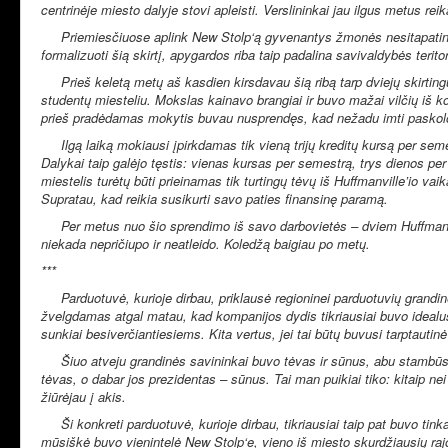
centrinėje miesto dalyje stovi apleisti. Verslininkai jau ilgus metus reik
Priemiesčiuose aplink New Stolp‘ą gyvenantys žmonės nesitapatina su m
formalizuoti šią skirtį, apygardos riba taip padalina savivaldybės terito
Prieš keletą metų aš kasdien kirsdavau šią ribą tarp dviejų skirtingų
studentų miesteliu. Mokslas kainavo brangiai ir buvo mažai vilčių iš k
prieš pradėdamas mokytis buvau nusprendęs, kad nežadu imti paskolos –
Ilgą laiką mokiausi įpirkdamas tik vieną trijų kreditų kursą per sem
Dalykai taip galėjo tęstis: vienas kursas per semestrą, trys dienos pe
miestelis turėtų būti prieinamas tik turtingų tėvų iš Huffmanville’io vai
Supratau, kad reikia susikurti savo paties finansinę paramą.
Per metus nuo šio sprendimo iš savo darbovietės – dviem Huffmanville
niekada nepričiupo ir neatleido. Koledžą baigiau po metų.
***
Parduotuvė, kurioje dirbau, priklausė regioninei parduotuvių grandinei 
žvelgdamas atgal matau, kad kompanijos dydis tikriausiai buvo idealus:
sunkiai besiverčiantiesiems. Kita vertus, jei tai būtų buvusi tarptautinė
Šiuo atveju grandinės savininkai buvo tėvas ir sūnus, abu stambūs Hu
tėvas, o dabar jos prezidentas – sūnus. Tai man puikiai tiko: kitaip ne
žiūrėjau į akis.
Ši konkreti parduotuvė, kurioje dirbau, tikriausiai taip pat buvo tink
mūsiškė buvo vienintelė New Stolp‘e, vieno iš miesto skurdžiausių ra