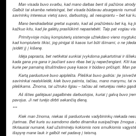
Man visada buvo svarbu, kad mano darbas bent iš pažiūros atrodytų tik
Galbūt tai skamba neteisingai, bet visada būdavau atsargesnis numušin
savininkų interesus vietoj savo, darbuotojų, aš nesuprantu – bet kai ku
Mano bendradarbiai greitai suprato, kad aš pražiūrėsiu bet ką, ką j
kažkuo kitu, kad jie galėtų prasliūkinti nepastebėti. Taip pat vogiau vi
Primityvioje mūsų kompiuterių sistemoje užtekdavo vieno mygtuko pas
kad kompiuteris tikisi, jog pinigai iš kasos turi būti išimami, o ne įde
įsidėti jį į kišenę.
Idėja paprasta, bet netikėtai sunkiai įvykdoma pakartotinai ir išlie
kada gana yra gana ir jaučiant savo ribas bei jų neperžengiant. Kiti k
kurie per pamainą ištuštindavo pusę kasos ir būdavo pričiupti. Man pavy
Kartą parduotuvė buvo apiplėšta. Plėšikai buvo gudrūs: jie įsiveržė į 
savininkai neatskleidė, kiek buvo paimta, tačiau, mano manymu, tai ne
plėšikams. Žinoma, tai užtruko ilgiau – tačiau aš neturėjau nieko gąsdin
Aš išties gailėjausi pagalbinės darbuotojos, kuriai į galvą buvo įremt
pavojus. Ji net turėjo dirbti sekančią dieną.
***
Kiek man žinoma, niekas iš parduotuvės vadybininkų niekada nesužinojo
įtarimas. Bet kuris su samdomo darbo dinamika susipažinęs žmogus žino,
tikriausiai numanė, kad užsiiminėju kokiomis nors smulkiomis vagystėm
išspyrę mane lauk ir galbūt net padavę į teismą.