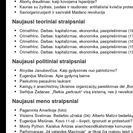
Abortų draudimas: kaip kovojama Ispanijoje?
Kaunas su žydrais, juodais ir raudonais: antifašistai kviečia prote
Saviorganizuojanti ir savivaldi Maidano revoliucija
Naujausi teoriniai straipsniai
CrimethInc. Darbas: kapitalizmas, ekonomika, pasipriešinimas (1
CrimethInc. Darbas: kapitalizmas, ekonomika, pasipriešinimas (1
CrimethInc. Darbas: kapitalizmas, ekonomika, pasipriešinimas (1
CrimethInc. Darbas: kapitalizmas, ekonomika, pasipriešinimas (1
CrimethInc. Darbas: kapitalizmas, ekonomika, pasipriešinimas (1
Naujausi politiniai straipsniai
Alvydas Januševičius. Kaip gydysimės nuo patriotizmo?
Eugenijus Misiūnas. Apie gydymą baime
Paskutinio pasaulinio laukiant
Kairiųjų ir anarchistinių Ukrainos organizacijų pareiškimas dėl „B
Serhijus Žadanas: „Reikia „perkrauti“ visą sistemą, nes ji neveikia
Naujausi meno straipsniai
Pagaminta Amerikoje (foto)
Visiems Svetimas. Bedarbio užrašai (34): Alberto Maltzo bedarbių 
Eugenijus Misiūnas. Kovo 11-oji – švęsti, ignoruoti ar protestuoti?
Monty Python. Karalius Artūras anarchosindikalistinėje komunoje 
Performansas „24 valandos Maximoje”: ar tikrai čia malonu leisti l