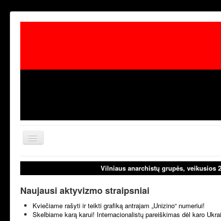
Toggle
Navigation
aktualijos
laisvoji tribūn
Vilniaus anarchistų grupės, veikusios 
Naujausi aktyvizmo straipsniai
Kviečiame rašyti ir teikti grafiką antrajam „Unizino“ numeriui!
Skelbiame karą karui! Internacionalistų pareiškimas dėl karo Ukr