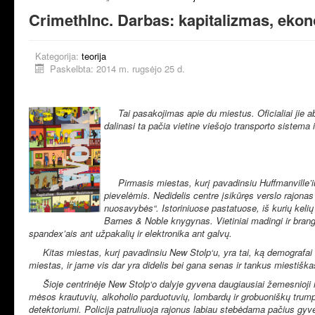
CrimethInc. Darbas: kapitalizmas, ekon
Kategorija:
teorija
Paskelbta: 2014 m. rugsėjo 25 d.
Tai pasakojimas apie du miestus. Oficialiai jie 
dalinasi ta pačia vietine viešojo transporto sistema ir
Pirmasis miestas, kurį pavadinsiu Huffmanville’iu,
pievelėmis. Nedidelis centre įsikūręs verslo rajonas 
nuosavybės“. Istoriniuose pastatuose, iš kurių keli
Barnes & Noble knygynas. Vietiniai madingi ir brang
spandex’ais ant užpakalių ir elektronika ant galvų.
Kitas miestas, kurį pavadinsiu New Stolp‘u, yra tai, ką demografai vei
miestas, ir jame vis dar yra didelis bei gana senas ir tankus miestišk
Šioje centrinėje New Stolp‘o dalyje gyvena daugiausiai žemesnioji ir
mėsos krautuvių, alkoholio parduotuvių, lombardų ir grobuoniškų trump
detektoriumi. Policija patruliuoja rajonus labiau stebėdama pačius gyv