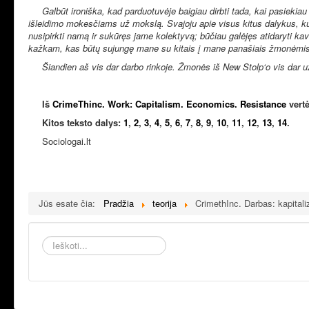
Galbūt ironiška, kad parduotuvėje baigiau dirbti tada, kai pasiekiau sa
išleidimo mokesčiams už mokslą. Svajoju apie visus kitus dalykus, kuri
nusipirkti namą ir sukūręs jame kolektyvą; būčiau galėjęs atidaryti ka
kažkam, kas būtų sujungę mane su kitais į mane panašiais žmonėmis, 
Šiandien aš vis dar darbo rinkoje. Žmonės iš New Stolp‘o vis dar užs
Iš
CrimeThinc. Work: Capitalism. Economics. Resistance
vert
Kitos teksto dalys:
1
,
2
,
3
,
4
,
5
,
6
,
7
,
8
,
9
,
10
,
11
,
12
,
13
,
14
.
Sociologai.lt
Jūs esate čia:
Pradžia
teorija
CrimethInc. Darbas: kapital
Ieškoti...