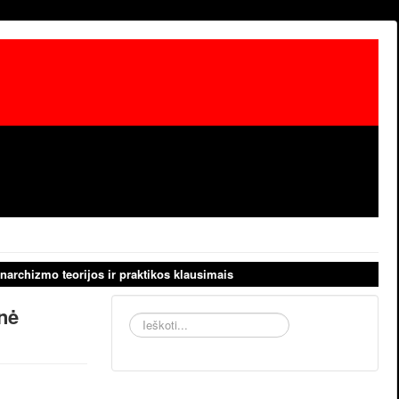
narchizmo teorijos ir praktikos klausimais
nė
Ieškoti...