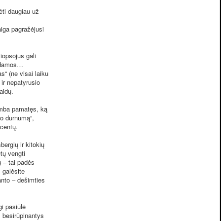
ėti daugiau už
iga pagražėjusi
iopsojus gali
šėdamos…
s“ (ne visai laiku
 ir nepatyrusio
aidų.
emba pamatęs, ką
mo durnumą“,
 centų.
ergių ir kitokių
tų vengti
ų – tai padės
, galėsite
nto – dešimties
i pasiūlė
, besirūpinantys