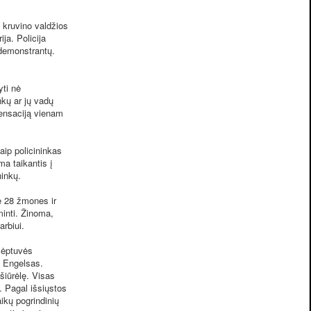
 kruvino valdžios
ja. Policija
demonstrantų.
ti nė
nkų ar jų vadų
ensaciją vienam
ip policininkas
a taikantis į
ninkų.
ė 28 žmones ir
minti. Žinoma,
arbiui.
slėptuvės
. Engelsas.
ošiūrėlę. Visas
. Pagal išsiųstos
ikų pogrindinių