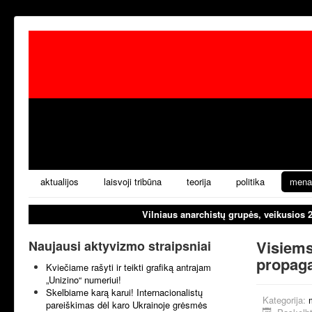
aktualijos
laisvoji tribūna
teorija
politika
mena
Vilniaus anarchistų grupės, veikusios 
Visiems
Naujausi aktyvizmo straipsniai
propaga
Kviečiame rašyti ir teikti grafiką antrajam
„Unizino“ numeriui!
Skelbiame karą karui! Internacionalistų
Kategorija:
pareiškimas dėl karo Ukrainoje grėsmės