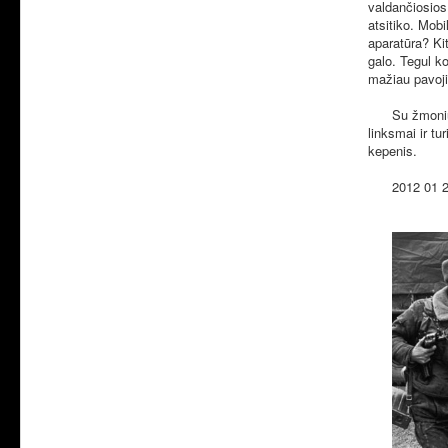
valdančiosios
atsitiko. Mobi
aparatūra? Ki
galo. Tegul k
mažiau pavoji
Su žmonių pad
linksmai ir tu
kepenis.
2012 01 2