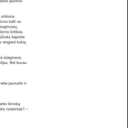
rastis jaunimo
ų siūloma
izmo kalti ne
išsigimusių
lizmo kritikos.
kažkoks beprotis
s rengiant kokią
kė staigmena.
slijau. Bet buvau
ebe jaunuolis ir
darbo išmoką
koks nutarimas? –