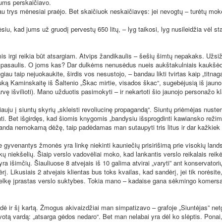
ms perskaičiavo.
trys mėnesiai praėjo. Bet skaičiuok neskaičiavęs: jei nevogtų – turėtų mok
kad jums už gruodį pervestų 650 litų, – lyg taikosi, lyg nusileidžia vėl sta
rgi reikia būt atsargiam. Atvips žandikaulis – šešių šimtų nepakaks. Užsiž
as pasaulis. O joms kas? Dar dulkėms nenusėdus nueis aukštakulniais kauk
 taip nejuokaukite, širdis vos nesustojo, – bandau likti tvirtas kaip „titnaga
iuką Kaminskaitę iš Šaltenio „Škac mirtie, visados škac“, sugebėjusią iš jauno
rvę išvilioti). Mano užduotis pasimokyti – ir nekartoti šio jaunojo personažo kl
ju į siuntų skyrių „skleisti revoliucinę propagandą“. Siuntų priėmėjas nust
nti. Bet išgirdęs, kad šiomis knygomis „bandysiu išsprogdinti kawiansko reži
 randa nemokamą dėžę, taip padėdamas man sutaupyti tris litus ir dar kažkiek
venantys žmonės yra linkę niekinti kauniečių prisirišimą prie visokių landsb
ų niekšelių. Šiaip verslo vadovėliai moko, kad lankantis verslo reikalais reikė
 yra išimčių. Šiauliuose 8 atvejais iš 10 galima atvirai „varyti” ant konservatori
rį. Likusiais 2 atvejais klientas bus toks kvailas, kad sandėrį, jei tik norėsite
telkę įprastas verslo suktybes. Tokia mano – kadaise gana sėkmingo komersa
r šį kartą. Žmogus akivaizdžiai man simpatizavo – grafoje „Siuntėjas” netg
lvotą vardą: „atsarga gėdos nedaro“. Bet man nelabai yra dėl ko slėptis. Ponai