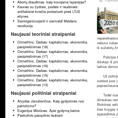
Paskelbt
Abortų draudimas: kaip kovojama Ispanijoje?
Kaunas su žydrais, juodais ir raudonais:
antifašistai kviečia protestuoti prieš LTJS
eitynes
Saviorganizuojanti ir savivaldi Maidano
revoliucija
Naujausi teoriniai straipsniai
nepareikalavo 
CrimethInc. Darbas: kapitalizmas, ekonomika,
nebuvo nubaus
pasipriešinimas (18)
iš sužalotų ž
CrimethInc. Darbas: kapitalizmas, ekonomika,
pasipriešinimas (17)
Policijos bru
CrimethInc. Darbas: kapitalizmas, ekonomika,
iššokęs iš pr
pasipriešinimas (16)
taikius demons
CrimethInc. Darbas: kapitalizmas, ekonomika,
pasipriešinimas (15)
Už policijos 
CrimethInc. Darbas: kapitalizmas, ekonomika,
nuteisė juos į
pasipriešinimas (13)
paprasčiausia 
Naujausi politiniai straipsniai
Todėl nuspren
ištraukiau nem
Alvydas Januševičius. Kaip gydysimės nuo
Rinktiniai raš
patriotizmo?
šias knygas i
Eugenijus Misiūnas. Apie gydymą baime
spausdintos pr
Paskutinio pasaulinio laukiant