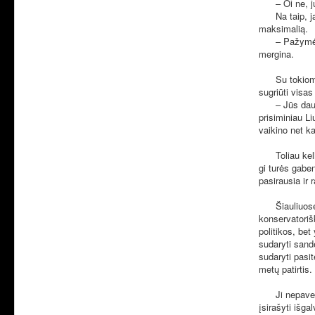
– Oi ne, ju
Na taip, jau 
maksimalią.
– Pažymėsiu, 
mergina.
Su tokiomis i
sugriūti vis
– Jūs daugiau
prisiminiau L
vaikino net ka
Toliau keliau
gi turės gabe
pasirausia ir
Šiauliuose gy
konservatorišk
politikos, bet
sudaryti sandė
sudaryti pasi
metų patirtis.
Ji nepavedė i
įsirašyti išga