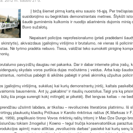
a: 2012 m. sausio 21 d.
Į biržą šiemet pirmą kartą einu sausio 16-ąją. Per trečiąsias
susidorojimo su beginkliais demonstrantais metines. Šlykšti istori
šaudė guminėmis kulkomis ir nuodijo ašarinėmis dujomis minią 
Buvo sužalotų.
Nepaisant policijos neprofesionalumo (prieš pradėdami šaudy
skirstytis), akivaizdaus įgaliojimų viršijimo ir brutalumo, nė vienas iš policini
tas. Nė tyrimo pradėta nebuvo. Tiesa, valdžiai teko sumokėti piniginę komp
monių.
talumo pavyzdžių daugiau nei pakanka. Dar ir dabar internete pilna įrašų, ka
isidengusių skydais voros purškia dujas močiutėms į veidus. Arba kaip šaudom
trantus, norinčius pabėgti iš aikštės pabėgti ir prieš akimirką užpultus polici
įgaliojimų viršijimą, sukėlusį kai kurių demonstrantų įniršį, kaltais paskelb
vairiomis bausmėmis. Ant jų „pakabino” ir riaušių nuostolius.Taigi yra ką prisi
būtų šia proga surengti kokį mitingėlį ar piketėlį. Bet lengvas kelias – ne bed
džiau užsiimti labdara, ar tiksliau – revoliucinės literatūros platinimu. Iš 
irtingų plaukuotų klasikų Pričkaus ir Karolio rinktinius raštus (K.Marksas ir F
tai, 1959), praplikusio tirono Vovos rinktinių raštų tritomį ir Mao Dze Dungo br
šsiunčiau tokiam žmogeliui į Kowno – tegul tručija konservatoriškus parazitus
odukcijos apimtį mano atliktas „revoliucinis darbas“ pasiekė kai kurių senų la