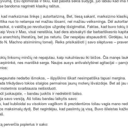
tyvumą. Esu optimistas ir tikiu, kad pasėta sėkla sudygs, juo labiau kad ima 
ose bandoma nagrinėti klasikų raštus.
d marksizmas linkęs į autoritarizmą. Bet, tiesą sakant, marksizmo klasik
ritika nuo to netampa nei mažiau išsami, nei mažiau veiksminga. Dėl autoritar
sikai, o valdžią po revoliucijos užgrobę išsigimėliai. Faktas, kad buvo tokių 
ip Vova ir Mao, visai nereiškia, kad dera atsisakyti dar barbariškesnio kapita
u anarchistų literatūrą, bet jos neturiu. Dar nespėjau atspausdinti. Girdėjau, 
eido N. Machno atsiminimų tomelį. Reiks prisikaišioti į savo slėptuves – praver
ų linksmų minčių nė nepajutau, kaip nukulniavau iki biržos. Čia manęs lau
 tarpininkė, nes maniškė serga. Naujos ausys antivalstybinei agitacijai – pamį
nios:
unate nedarbo išmokos, – išpyškino iškart nesimpatiška tapusi mergina.
rikdydavo tokios staigios permainos jaunų moterų išvaizdoje. Bet aš jau n
 moterimis svarbiausia neišsiduoti.
juokaujate, – bandau juoktis ir nedrebinti balso.
savo versiją. Aš toliau bandau laikytis savo:
ad kubiloidai su visokiom vagilkom iš prezidentūros toliau vagia mano ne
os maksimalų dydį. Bet negirdėjau, kad pasiimtų ją visą. Buvo išleistas kaž
aš.
perverčia popierius ir sako: