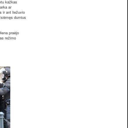
metu kažkas
varka ar
ir ant liežuvio
užsiėmęs durnius
iena praėjo
ias režimo