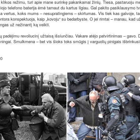
 klikos režimu, turi apie mane surinkę pakankamai žinių. Tiesa, pastaruoju 
liojo telefono baterija ėmė tarnaut du kartus ilgiau. Gal pakito pasiklausymo t
ta vertus, koks mums – nesupratingiems – skirtumas. Vis tiek kas galvoje, tas 
ontora konspektuoja, kaip „kovoju“ su bedarbyste. O jei rimtai – manau, kad 
ngas už nežinantį ką veikti.
ėjimu revoliucinį užtaisą išsiunčiau. Vakare atėjo patvirtinimas – gavo. D
riningai. Smulkmena – bet vis šioks toks smūgis į varguolių pinigais išbrinkus
0