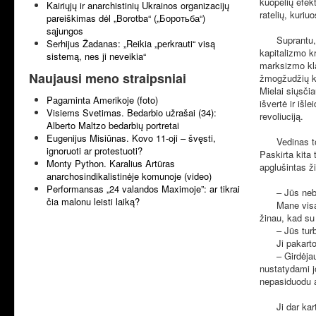
kuopelių efek
Kairiųjų ir anarchistinių Ukrainos organizacijų
ratelių, kuriu
pareiškimas dėl „Borotba“ („Боротьба“)
sąjungos
Suprantu, ka
Serhijus Žadanas: „Reikia „perkrauti“ visą
kapitalizmo k
sistemą, nes ji neveikia“
marksizmo kla
Naujausi meno straipsniai
žmogžudžių ka
Mielai siųsčia
Pagaminta Amerikoje (foto)
išvertė ir išl
Visiems Svetimas. Bedarbio užrašai (34):
revoliuciją.
Alberto Maltzo bedarbių portretai
Eugenijus Misiūnas. Kovo 11-oji – švęsti,
Vedinas toki
ignoruoti ar protestuoti?
Paskirta kita
Monty Python. Karalius Artūras
apglušintas ži
anarchosindikalistinėje komunoje (video)
Performansas „24 valandos Maximoje”: ar tikrai
– Jūs nebega
čia malonu leisti laiką?
Mane visada t
žinau, kad su
– Jūs turbūt 
Ji pakartoja 
– Girdėjau, k
nustatydami j
nepasiduodu 
Ji dar kartą 