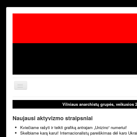
Toggle
Navigation
aktualijos
laisvoji tribūn
Vilniaus anarchistų grupės, veikusios 
Naujausi aktyvizmo straipsniai
Kviečiame rašyti ir teikti grafiką antrajam „Unizino“ numeriui!
Skelbiame karą karui! Internacionalistų pareiškimas dėl karo Ukr