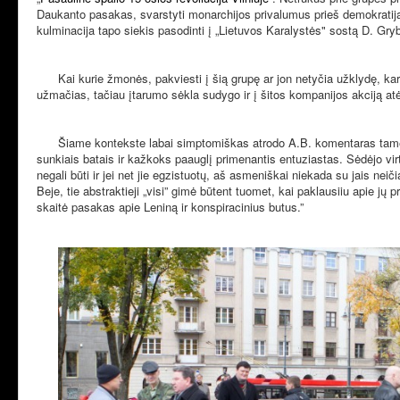
Daukanto pasakas, svarstyti monarchijos privalumus prieš demokratiją,
kulminacija tapo siekis pasodinti į „Lietuvos Karalystės" sostą D. Gryb
Kai kurie žmonės, pakviesti į šią grupę ar jon netyčia užklydę, kar
užmačias, tačiau įtarumo sėkla sudygo ir į šitos kompanijos akciją atė
Šiame kontekste labai simptomiškas atrodo A.B. komentaras tam
sunkiais batais ir kažkoks paauglį primenantis entuziastas. Sėdėjo virtu
negali būti ir jei net jie egzistuotų, aš asmeniškai niekada su jais nei
Beje, tie abstraktieji „visi” gimė būtent tuomet, kai paklausiiu apie jų 
skaitė pasakas apie Leniną ir konspiracinius butus.”