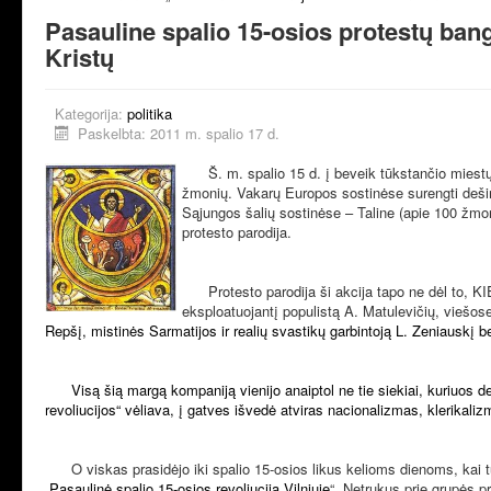
Pasauline spalio 15-osios protestų bang
Kristų
Kategorija:
politika
Paskelbta: 2011 m. spalio 17 d.
Š. m. spalio 15 d. į beveik tūkstančio miestų ga
žmonių. Vakarų Europos sostinėse surengti dešim
Sąjungos šalių sostinėse – Taline (apie 100 žmoni
protesto parodija.
Protesto parodija ši akcija tapo ne dėl to, 
eksploatuojantį populistą A. Matulevičių, viešose
Repšį, mistinės Sarmatijos ir realių svastikų garbintoją L. Zeniauskį bei
Visą šią margą kompaniją vienijo anaiptol ne tie siekiai, kuriuos de
revoliucijos“ vėliava, į gatves išvedė atviras nacionalizmas, klerikaliz
O viskas prasidėjo iki spalio 15-osios likus kelioms dienoms, kai
„
Pasaulinė spalio 15-osios revoliucija Vilniuje
“. Netrukus prie grupės pr