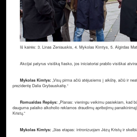
Iš kairės: 3. Linas Zeniauskis, 4. Mykolas Kimtys, 5. Algirdas M
Akcijai patyrus visišką fiasko, jos iniciatoriai prabilo visiškai at
Mykolas Kimtys:
„Visų pirma ačiū atėjusiems į aikštę, ačiū ir neat
prezidentę Dalia Grybauskaitę.“
Romualdas Repšys:
„Planas: vieningu veikimu pasiekiam, kad bū
dauguma palaiko alkoholio reklamos draudimų apribojimų panaikinimą), 
Kristų.”
Mykolas Kimtys:
„3ias etapas: intronizuojam Jėzų Kristų ir skelbi