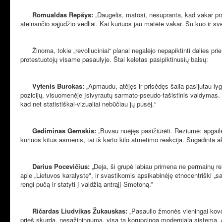
Romualdas Repšys:
„Daugelis, matosi, nesupranta, kad vakar pra
ateinančio sąjūdžio vedliai. Kai kuriuos jau matėte vakar. Su kuo ir sve
Žinoma, tokie „revoliuciniai“ planai negalėjo nepapiktinti dalies pr
protestuotojų visame pasaulyje. Štai keletas pasipiktinusių balsų:
Vytenis Burokas:
„Apmaudu, atėjęs ir prisėdęs šalia pasijutau lyg 
pozicijų, visuomenėje įsivyrautų sarmato-pseudo-fašistinis valdymas. K
kad net statistiškai-vizualiai nebūčiau jų pusėj.“
Gediminas Gemskis:
„Buvau nuėjęs pasižiūrėti. Reziumė: apgailėt
kuriuos kitus asmenis, tai iš karto kilo atmetimo reakcija. Sugadinta akci
Darius Pocevičius:
„Deja, ši grupė labiau primena ne permainų rei
apie „Lietuvos karalystę", ir svastikomis apsikabinėję etnocentriški „sa
rengi pučą ir statyti į valdžią antrąjį Smetoną.”
Ričardas Liudvikas Žukauskas:
„Pasaulio žmonės vieningai kovoj
prieš skurdą, nesąžiningumą, visą tą korupcingą moderniąją sistemą,