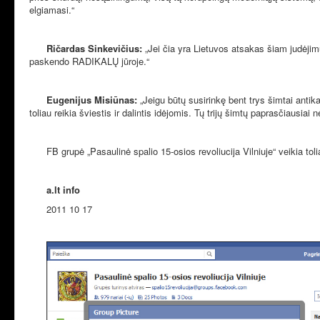
elgiamasi.“
Ričardas Sinkevičius:
„Jei čia yra Lietuvos atsakas šiam judėjimu
paskendo RADIKALŲ jūroje.“
Eugenijus Misiūnas:
„Jeigu būtų susirinkę bent trys šimtai antika
toliau reikia šviestis ir dalintis idėjomis. Tų trijų šimtų paprasčiausia
FB grupė „Pasaulinė spalio 15-osios revoliucija Vilniuje“ veikia tol
a.lt info
2011 10 17