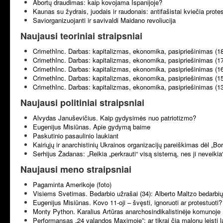
Abortų draudimas: kaip kovojama Ispanijoje?
Kaunas su žydrais, juodais ir raudonais: antifašistai kviečia prote
Saviorganizuojanti ir savivaldi Maidano revoliucija
Naujausi teoriniai straipsniai
CrimethInc. Darbas: kapitalizmas, ekonomika, pasipriešinimas (1
CrimethInc. Darbas: kapitalizmas, ekonomika, pasipriešinimas (1
CrimethInc. Darbas: kapitalizmas, ekonomika, pasipriešinimas (1
CrimethInc. Darbas: kapitalizmas, ekonomika, pasipriešinimas (1
CrimethInc. Darbas: kapitalizmas, ekonomika, pasipriešinimas (1
Naujausi politiniai straipsniai
Alvydas Januševičius. Kaip gydysimės nuo patriotizmo?
Eugenijus Misiūnas. Apie gydymą baime
Paskutinio pasaulinio laukiant
Kairiųjų ir anarchistinių Ukrainos organizacijų pareiškimas dėl „B
Serhijus Žadanas: „Reikia „perkrauti“ visą sistemą, nes ji neveikia
Naujausi meno straipsniai
Pagaminta Amerikoje (foto)
Visiems Svetimas. Bedarbio užrašai (34): Alberto Maltzo bedarbių 
Eugenijus Misiūnas. Kovo 11-oji – švęsti, ignoruoti ar protestuoti?
Monty Python. Karalius Artūras anarchosindikalistinėje komunoje 
Performansas „24 valandos Maximoje”: ar tikrai čia malonu leisti l