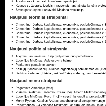
Abortų draudimas: kaip kovojama Ispanijoje?
Kaunas su žydrais, juodais ir raudonais: antifašistai kviečia prote
Saviorganizuojanti ir savivaldi Maidano revoliucija
Naujausi teoriniai straipsniai
CrimethInc. Darbas: kapitalizmas, ekonomika, pasipriešinimas (1
CrimethInc. Darbas: kapitalizmas, ekonomika, pasipriešinimas (1
CrimethInc. Darbas: kapitalizmas, ekonomika, pasipriešinimas (1
CrimethInc. Darbas: kapitalizmas, ekonomika, pasipriešinimas (1
CrimethInc. Darbas: kapitalizmas, ekonomika, pasipriešinimas (1
Naujausi politiniai straipsniai
Alvydas Januševičius. Kaip gydysimės nuo patriotizmo?
Eugenijus Misiūnas. Apie gydymą baime
Paskutinio pasaulinio laukiant
Kairiųjų ir anarchistinių Ukrainos organizacijų pareiškimas dėl „B
Serhijus Žadanas: „Reikia „perkrauti“ visą sistemą, nes ji neveikia
Naujausi meno straipsniai
Pagaminta Amerikoje (foto)
Visiems Svetimas. Bedarbio užrašai (34): Alberto Maltzo bedarbių 
Eugenijus Misiūnas. Kovo 11-oji – švęsti, ignoruoti ar protestuoti?
Monty Python. Karalius Artūras anarchosindikalistinėje komunoje 
Performansas „24 valandos Maximoje”: ar tikrai čia malonu leisti l