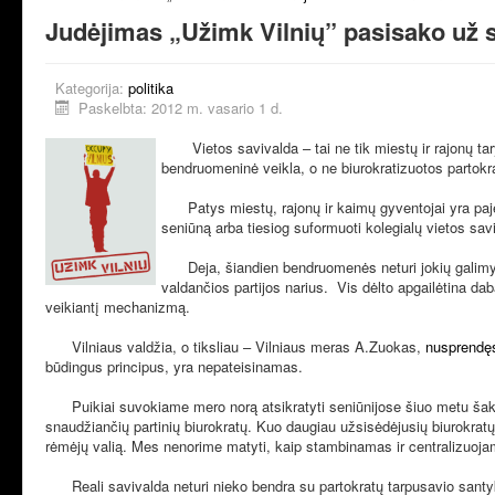
Judėjimas „Užimk Vilnių” pasisako už 
Kategorija:
politika
Paskelbta: 2012 m. vasario 1 d.
Vietos savivalda – tai ne tik miestų ir rajonų tar
bendruomeninė veikla, o ne biurokratizuotos partokr
Patys miestų, rajonų ir kaimų gyventojai yra pajėgū
seniūną arba tiesiog suformuoti kolegialų vietos sav
Deja, šiandien bendruomenės neturi jokių galimybi
valdančios partijos narius. Vis dėlto apgailėtina da
veikiantį mechanizmą.
Vilniaus valdžia, o tiksliau – Vilniaus meras A.Zuokas,
nusprendęs
būdingus principus, yra nepateisinamas.
Puikiai suvokiame mero norą atsikratyti seniūnijose šiuo metu šaknis
snaudžiančių partinių biurokratų. Kuo daugiau užsisėdėjusių biurokratų 
rėmėjų valią. Mes nenorime matyti, kaip stambinamas ir centralizuoja
Reali savivalda neturi nieko bendra su partokratų tarpusavio santykių 