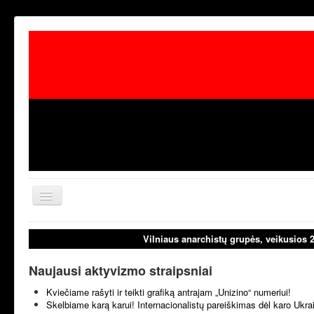
Toggle
Navigation
aktualijos
laisvoji tribūn
Vilniaus anarchistų grupės, veikusios 
Naujausi aktyvizmo straipsniai
Kviečiame rašyti ir teikti grafiką antrajam „Unizino“ numeriui!
Skelbiame karą karui! Internacionalistų pareiškimas dėl karo Ukr