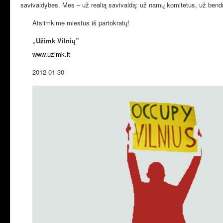
savivaldybes. Mes – už realią savivaldą: už namų komitetus, už bend
Atsiimkime miestus iš partokratų!
„Užimk Vilnių”
www.uzimk.lt
2012 01 30