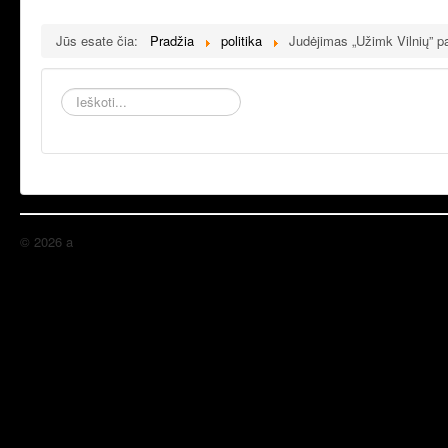
Jūs esate čia:
Pradžia
politika
Judėjimas „Užimk Vilnių” p
Ieškoti...
© 2026 a