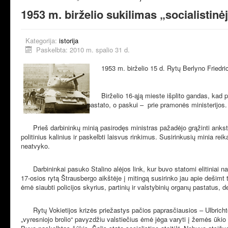
1953 m. birželio sukilimas „socialistinėj
Kategorija:
istorija
Paskelbta: 2010 m. spalio 31 d.
1953 m. birželio 15 d. Rytų Berlyno Friedric
Birželio 16-ąją mieste išplito gandas, kad polic
pastato, o paskui – prie pramonės ministerijos.
Prieš darbininkų minią pasirodęs ministras pažadėjo grąžinti ankstes
politinius kalinius ir paskelbti laisvus rinkimus. Susirinkusių minia re
neatvyko.
Darbininkai pasuko Stalino alėjos link, kur buvo statomi elitiniai
17-osios rytą Štrausbergo aikštėje į mitingą susirinko jau apie dešimt 
ėmė siaubti policijos skyrius, partinių ir valstybinių organų pastatus,
Rytų Vokietijos krizės priežastys pačios paprasčiausios – Ulbrich
„vyresniojo brolio“ pavyzdžiu valstiečius ėmė jėga varyti į žemės ūki