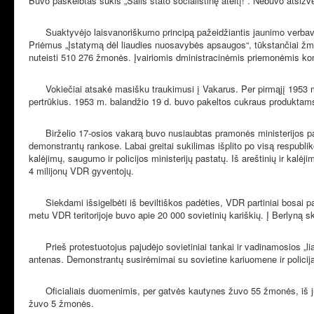
Buvo paskelbtas šūkis „Šalis stato socialistinę ateitį!“. Nebuvo atsižv
Suaktyvėjo laisvanoriškumo principą pažeidžiantis jaunimo verbav
Priėmus „Įstatymą dėl liaudies nuosavybės apsaugos“, tūkstančiai žm
nuteisti 510 276 žmonės. Įvairiomis dministracinėmis priemonėmis kom
Vokiečiai atsakė masišku traukimusi į Vakarus. Per pirmąjį 1953 
pertrūkius. 1953 m. balandžio 19 d. buvo pakeltos cukraus produktams. 
Birželio 17-osios vakarą buvo nusiaubtas pramonės ministerijos pas
demonstrantų rankose. Labai greitai sukilimas išplito po visą respubli
kalėjimų, saugumo ir policijos ministerijų pastatų. Iš areštinių ir ka
4 milijonų VDR gyventojų.
Siekdami išsigelbėti iš beviltiškos padėties, VDR partiniai bosai 
metu VDR teritorijoje buvo apie 20 000 sovietinių kariškių. Į Berlyną sk
Prieš protestuotojus pajudėjo sovietiniai tankai ir vadinamosios „l
antenas. Demonstrantų susirėmimai su sovietine kariuomene ir policija tę
Oficialiais duomenimis, per gatvės kautynes žuvo 55 žmonės, iš j
žuvo 5 žmonės.