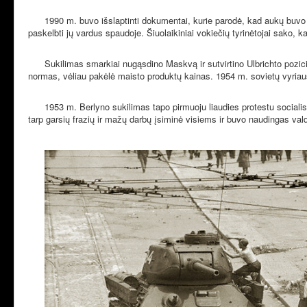
1990 m. buvo išslaptinti dokumentai, kurie parodė, kad aukų buvo
paskelbti jų vardus spaudoje. Šiuolaikiniai vokiečių tyrinėtojai sako, 
Sukilimas smarkiai nugąsdino Maskvą ir sutvirtino Ulbrichto pozicij
normas, vėliau pakėlė maisto produktų kainas. 1954 m. sovietų vyriau
1953 m. Berlyno sukilimas tapo pirmuoju liaudies protestu socialis
tarp garsių frazių ir mažų darbų įsiminė visiems ir buvo naudingas va