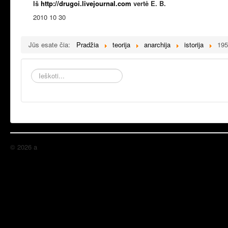
Iš
http://drugoi.livejournal.com
vertė E. B.
2010 10 30
Jūs esate čia:
Pradžia
teorija
anarchija
istorija
195
Ieškoti...
© 2026 a