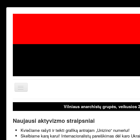
Toggle
Navigation
aktualijos
laisvoji tribūn
Vilniaus anarchistų grupės, veikusios 
Naujausi aktyvizmo straipsniai
Kviečiame rašyti ir teikti grafiką antrajam „Unizino“ numeriui!
Skelbiame karą karui! Internacionalistų pareiškimas dėl karo Ukr