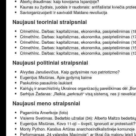
Abortų draudimas: kaip kovojama Ispanijoje?
Kaunas su žydrais, juodais ir raudonais: antifašistai kviečia prote
Saviorganizuojanti ir savivaldi Maidano revoliucija
Naujausi teoriniai straipsniai
CrimethInc. Darbas: kapitalizmas, ekonomika, pasipriešinimas (1
CrimethInc. Darbas: kapitalizmas, ekonomika, pasipriešinimas (1
CrimethInc. Darbas: kapitalizmas, ekonomika, pasipriešinimas (1
CrimethInc. Darbas: kapitalizmas, ekonomika, pasipriešinimas (1
CrimethInc. Darbas: kapitalizmas, ekonomika, pasipriešinimas (1
Naujausi politiniai straipsniai
Alvydas Januševičius. Kaip gydysimės nuo patriotizmo?
Eugenijus Misiūnas. Apie gydymą baime
Paskutinio pasaulinio laukiant
Kairiųjų ir anarchistinių Ukrainos organizacijų pareiškimas dėl „B
Serhijus Žadanas: „Reikia „perkrauti“ visą sistemą, nes ji neveikia
Naujausi meno straipsniai
Pagaminta Amerikoje (foto)
Visiems Svetimas. Bedarbio užrašai (34): Alberto Maltzo bedarbių 
Eugenijus Misiūnas. Kovo 11-oji – švęsti, ignoruoti ar protestuoti?
Monty Python. Karalius Artūras anarchosindikalistinėje komunoje 
Performansas „24 valandos Maximoje”: ar tikrai čia malonu leisti l