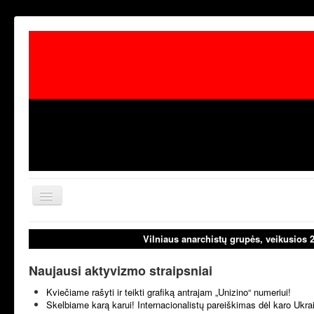
Toggle
Navigation
aktualijos
laisvoji tribūn
Vilniaus anarchistų grupės, veikusios 
Naujausi aktyvizmo straipsniai
Kviečiame rašyti ir teikti grafiką antrajam „Unizino“ numeriui!
Skelbiame karą karui! Internacionalistų pareiškimas dėl karo Ukr