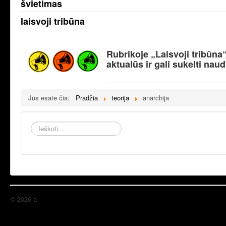
švietimas
laisvoji tribūna
Rubrikoje „Laisvoji tribūna
aktualūs ir gali sukelti nau
_________________________________
Jūs esate čia:
Pradžia
teorija
anarchija
Ieškoti...
© 2026 a