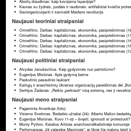
Abortų draudimas: kaip kovojama Ispanijoje?
Kaunas su žydrais, juodais ir raudonais: antifašistai kviečia prote
Saviorganizuojanti ir savivaldi Maidano revoliucija
Naujausi teoriniai straipsniai
CrimethInc. Darbas: kapitalizmas, ekonomika, pasipriešinimas (1
CrimethInc. Darbas: kapitalizmas, ekonomika, pasipriešinimas (1
CrimethInc. Darbas: kapitalizmas, ekonomika, pasipriešinimas (1
CrimethInc. Darbas: kapitalizmas, ekonomika, pasipriešinimas (1
CrimethInc. Darbas: kapitalizmas, ekonomika, pasipriešinimas (1
Naujausi politiniai straipsniai
Alvydas Januševičius. Kaip gydysimės nuo patriotizmo?
Eugenijus Misiūnas. Apie gydymą baime
Paskutinio pasaulinio laukiant
Kairiųjų ir anarchistinių Ukrainos organizacijų pareiškimas dėl „B
Serhijus Žadanas: „Reikia „perkrauti“ visą sistemą, nes ji neveikia
Naujausi meno straipsniai
Pagaminta Amerikoje (foto)
Visiems Svetimas. Bedarbio užrašai (34): Alberto Maltzo bedarbių 
Eugenijus Misiūnas. Kovo 11-oji – švęsti, ignoruoti ar protestuoti?
Monty Python. Karalius Artūras anarchosindikalistinėje komunoje 
Performansas „24 valandos Maximoje”: ar tikrai čia malonu leisti l