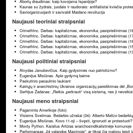
Abortų draudimas: kaip kovojama Ispanijoje?
Kaunas su žydrais, juodais ir raudonais: antifašistai kviečia prote
Saviorganizuojanti ir savivaldi Maidano revoliucija
Naujausi teoriniai straipsniai
CrimethInc. Darbas: kapitalizmas, ekonomika, pasipriešinimas (1
CrimethInc. Darbas: kapitalizmas, ekonomika, pasipriešinimas (1
CrimethInc. Darbas: kapitalizmas, ekonomika, pasipriešinimas (1
CrimethInc. Darbas: kapitalizmas, ekonomika, pasipriešinimas (1
CrimethInc. Darbas: kapitalizmas, ekonomika, pasipriešinimas (1
Naujausi politiniai straipsniai
Alvydas Januševičius. Kaip gydysimės nuo patriotizmo?
Eugenijus Misiūnas. Apie gydymą baime
Paskutinio pasaulinio laukiant
Kairiųjų ir anarchistinių Ukrainos organizacijų pareiškimas dėl „B
Serhijus Žadanas: „Reikia „perkrauti“ visą sistemą, nes ji neveikia
Naujausi meno straipsniai
Pagaminta Amerikoje (foto)
Visiems Svetimas. Bedarbio užrašai (34): Alberto Maltzo bedarbių 
Eugenijus Misiūnas. Kovo 11-oji – švęsti, ignoruoti ar protestuoti?
Monty Python. Karalius Artūras anarchosindikalistinėje komunoje 
Performansas „24 valandos Maximoje”: ar tikrai čia malonu leisti l