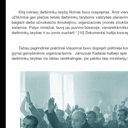
Kitą mėnesį darbininkų tarybų likimas buvo nuspręstas. Anot vieno
užtikrintos gan plačios teisės darbininkų taryboms valstybės planavimo
baigiant darbo užmokesčio išmokėjimu, organizacinės įmonės struktūrą n
sistemos. Patys ministrai, buvę jau puvimo būsenoje, vienareikšmiškai 
darbininkų tarybas ir su jomis susitarti “ [10] Dokumentai liudija koncep
Tačiau pagrindiniai praktiniai klausimai buvo išspręsti politinėje 
grynai gamybinėmis organizacijomis. Janozsas Kadaras kalbėjo apie tai,
darbininkų tarybas vis labiau nereikalingas, jos pakibo tarp ministerijų 