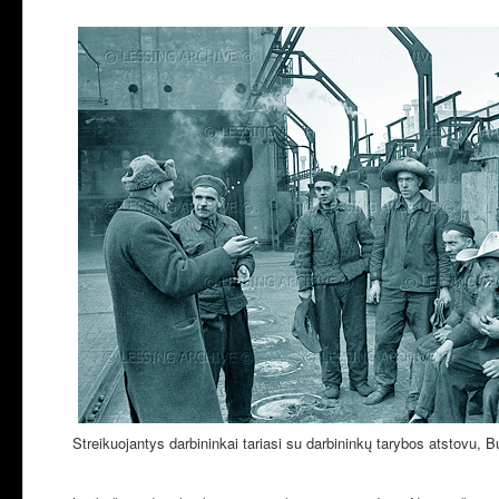
Streikuojantys darbininkai tariasi su darbininkų tarybos atstovu, 