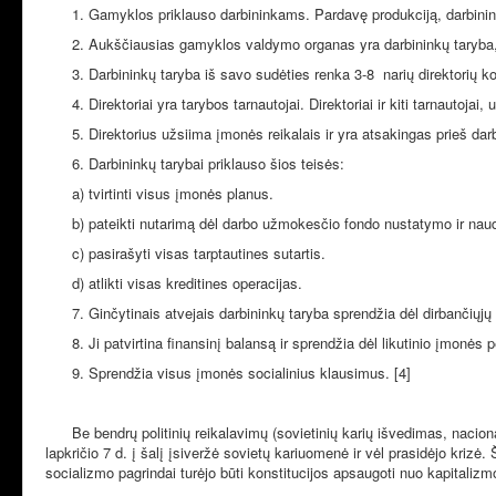
1. Gamyklos priklauso darbininkams. Pardavę produkciją, darbinin
2. Aukščiausias gamyklos valdymo organas yra darbininkų taryba, 
3. Darbininkų taryba iš savo sudėties renka 3-8 narių direktorių ko
4. Direktoriai yra tarybos tarnautojai. Direktoriai ir kiti tarnauto
5. Direktorius užsiima įmonės reikalais ir yra atsakingas prieš dar
6. Darbininkų tarybai priklauso šios teisės:
a) tvirtinti visus įmonės planus.
b) pateikti nutarimą dėl darbo užmokesčio fondo nustatymo ir nau
c) pasirašyti visas tarptautines sutartis.
d) atlikti visas kreditines operacijas.
7. Ginčytinais atvejais darbininkų taryba sprendžia dėl dirbančiųjų
8. Ji patvirtina finansinį balansą ir sprendžia dėl likutinio įmonės p
9. Sprendžia visus įmonės socialinius klausimus. [4]
Be bendrų politinių reikalavimų (sovietinių karių išvedimas, naciona
lapkričio 7 d. į šalį įsiveržė sovietų kariuomenė ir vėl prasidėjo kriz
socializmo pagrindai turėjo būti konstitucijos apsaugoti nuo kapitalizm