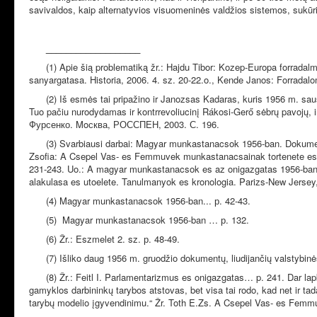
savivaldos, kaip alternatyvios visuomeninės valdžios sistemos, sukūr
___________________
(1) Apie šią problematiką žr.: Hajdu Tibor: Kozep-Europa forrada
sanyargatasa. Historia, 2006. 4. sz. 20-22.o., Kende Janos: Forrada
(2) Iš esmės tai pripažino ir Janozsas Kadaras, kuris 1956 m. sau
Tuo pačiu nurodydamas ir kontrrevoliucinį Rákosi-Gerő sėbrų pavojų
Фурсенко. Moсква, РОССПЕН, 2003. С. 196.
(3) Svarbiausi darbai: Magyar munkastanacsok 1956-ban. Dokumen
Zsofia: A Csepel Vas- es Femmuvek munkastanacsainak tortenete es a
231-243. Uo.: A magyar munkastanacsok es az onigazgatas 1956-ban.
alakulasa es utoelete. Tanulmanyok es kronologia. Parizs-New Jerse
(4) Magyar munkastanacsok 1956-ban... р. 42-43.
(5) Magyar munkastanacsok 1956-ban … р. 132.
(6) Žr.: Eszmelet 2. sz. р. 48-49.
(7) Išliko daug 1956 m. gruodžio dokumentų, liudijančių valstybinė
(8) Žr.: Feitl I. Parlamentarizmus es onigazgatas… p. 241. Dar lap
gamyklos darbininkų tarybos atstovas, bet visa tai rodo, kad net ir tad
tarybų modelio įgyvendinimu.“ Žr. Toth E.Zs. A Csepel Vas- es Femm