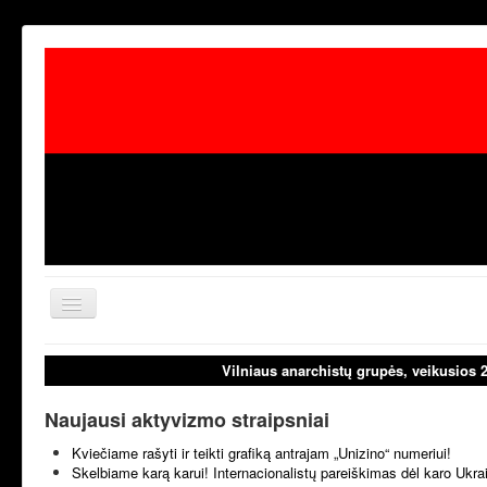
Toggle
Navigation
aktualijos
laisvoji tribūn
Vilniaus anarchistų grupės, veikusios 
Naujausi aktyvizmo straipsniai
Kviečiame rašyti ir teikti grafiką antrajam „Unizino“ numeriui!
Skelbiame karą karui! Internacionalistų pareiškimas dėl karo Ukr