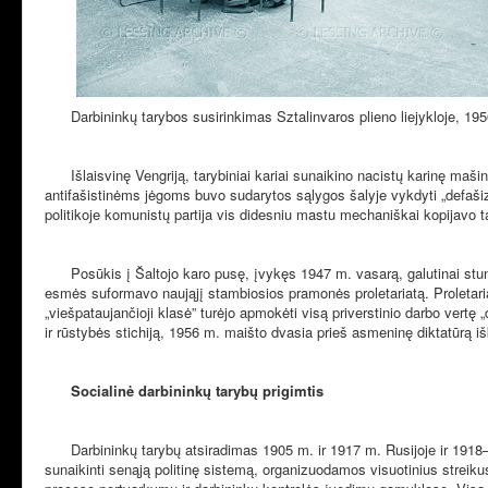
Darbininkų tarybos susirinkimas Sztalinvaros plieno liejykloje, 19
Išlaisvinę Vengriją, tarybiniai kariai sunaikino nacistų karinę maš
antifašistinėms jėgoms buvo sudarytos sąlygos šalyje vykdyti „defašiza
politikoje komunistų partija vis didesniu mastu mechaniškai kopijavo tar
Posūkis į Šaltojo karo pusę, įvykęs 1947 m. vasarą, galutinai stumte
esmės suformavo naująjį stambiosios pramonės proletariatą. Proletariatas
„viešpataujančioji klasė” turėjo apmokėti visą priverstinio darbo vertę
ir rūstybės stichiją, 1956 m. maišto dvasia prieš asmeninę diktatūrą iš
Socialinė darbininkų tarybų prigimtis
Darbininkų tarybų atsiradimas 1905 m. ir 1917 m. Rusijoje ir 1918–1
sunaikinti senąją politinę sistemą, organizuodamos visuotinius strei