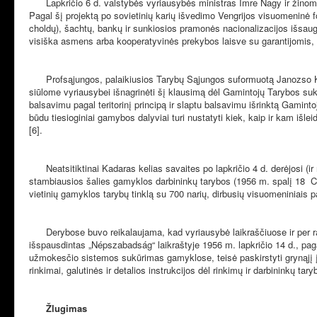
Lapkričio 6 d. valstybės vyriausybės ministras Imre Nagy ir žinom
Pagal šį projektą po sovietinių karių išvedimo Vengrijos visuomeninė
choldų), šachtų, bankų ir sunkiosios pramonės nacionalizacijos išsaug
visiška asmens arba kooperatyvinės prekybos laisve su garantijomis, k
Profsąjungos, palaikiusios Tarybų Sąjungos suformuotą Janozso Ka
siūlome vyriausybei išnagrinėti šį klausimą dėl Gamintojų Tarybos suk
balsavimu pagal teritorinį principą ir slaptu balsavimu išrinktą Gami
būdu tiesioginiai gamybos dalyviai turi nustatyti kiek, kaip ir kam išlei
[6].
Neatsitiktinai Kadaras kelias savaites po lapkričio 4 d. derėjosi (
stambiausios šalies gamyklos darbininkų tarybos (1956 m. spalį 18 C
vietinių gamyklos tarybų tinklą su 700 narių, dirbusių visuomeniniais 
Derybose buvo reikalaujama, kad vyriausybė laikraščiuose ir per r
išspausdintas „Népszabadság“ laikraštyje 1956 m. lapkričio 14 d., pag
užmokesčio sistemos sukūrimas gamyklose, teisė paskirstyti grynąjį įm
rinkimai, galutinės ir detalios instrukcijos dėl rinkimų ir darbininkų ta
Žlugimas