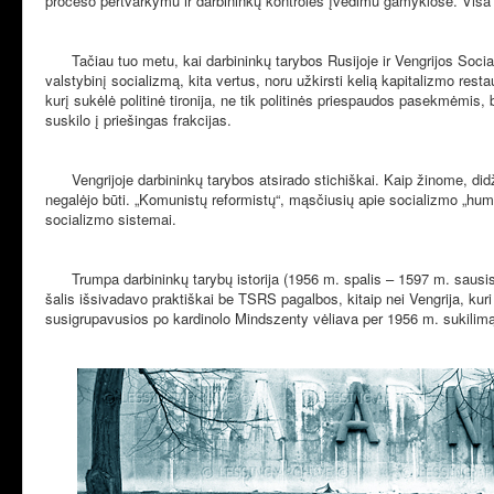
proceso pertvarkymu ir darbininkų kontrolės įvedimu gamyklose. Visa ta
Tačiau tuo metu, kai darbininkų tarybos Rusijoje ir Vengrijos Socia
valstybinį socializmą, kita vertus, noru užkirsti kelią kapitalizmo re
kurį sukėlė politinė tironija, ne tik politinės priespaudos pasekmėmis,
suskilo į priešingas frakcijas.
Vengrijoje darbininkų tarybos atsirado stichiškai. Kaip žinome, did
negalėjo būti. „Komunistų reformistų“, mąsčiusių apie socializmo „human
socializmo sistemai.
Trumpa darbininkų tarybų istorija (1956 m. spalis – 1597 m. sausis)
šalis išsivadavo praktiškai be TSRS pagalbos, kitaip nei Vengrija, kur
susigrupavusios po kardinolo
Mindszenty
vėliava per 1956 m. sukilimą,