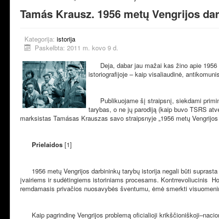
Tamás Krausz. 1956 metų Vengrijos dar
Kategorija:
istorija
Paskelbta: 2011 m. kovo 9 d.
Deja, dabar jau mažai kas žino apie 1956 me
istoriografijoje – kaip visaliaudinė, antikomunis
Publikuojame šį straipsnį, siekdami primint
tarybas, o ne jų parodiją (kaip buvo TSRS atveju
marksistas Tamásas Krauszas savo straipsnyje „1956 metų Vengrijos darb
Prielaidos
[1]
1956 metų Vengrijos darbininkų tarybų istorija negali būti suprasta 
įvairiems ir sudėtingiems istoriniams procesams. Kontrrevoliucinis Hor
remdamasis privačios nuosavybės šventumu, ėmė smerkti visuomeninę 
Kaip pagrindinę Vengrijos problemą oficialioji krikščioniškoji–nacion