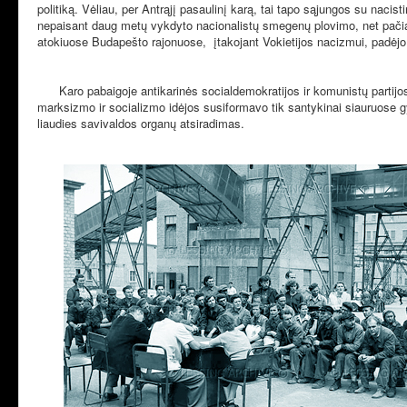
politiką. Vėliau, per Antrąjį pasaulinį karą, tai tapo sąjungos su naci
nepaisant daug metų vykdyto nacionalistų smegenų plovimo, net pačiais
atokiuose Budapešto rajonuose, įtakojant Vokietijos nacizmui, padėjo p
Karo pabaigoje antikarinės socialdemokratijos ir komunistų partijos
marksizmo ir socializmo idėjos susiformavo tik santykinai siauruose 
liaudies savivaldos organų atsiradimas.