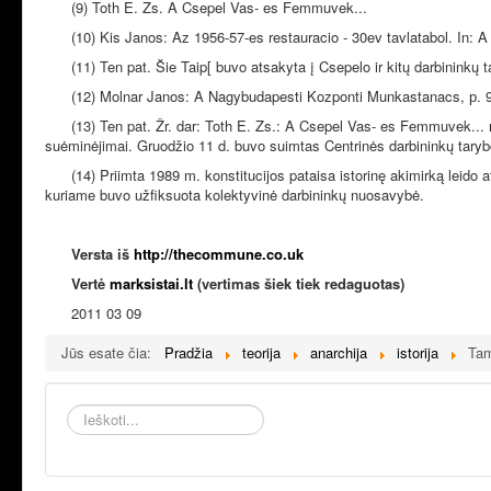
(9) Toth E. Zs. A Csepel Vas- es Femmuvek...
(10) Kis Janos: Az 1956-57-es restauracio - 30ev tavlatabol. In:
(11) Ten pat. Šie Taip[ buvo atsakyta į Csepelo ir kitų darbinink
(12) Molnar Janos: A Nagybudapesti Kozponti Munkastanacs, р. 
(13) Ten pat. Žr. dar: Toth E. Zs.: A Csepel Vas- es Femmuvek... и
suėminėjimai. Gruodžio 11 d. buvo suimtas Centrinės darbininkų tary
(14) Priimta 1989 m. konstitucijos pataisa istorinę akimirką leido
kuriame buvo užfiksuota kolektyvinė darbininkų nuosavybė.
Versta iš
http://thecommune.co.uk
Vertė
marksistai.lt
(vertimas šiek tiek redaguotas)
2011 03 09
Jūs esate čia:
Pradžia
teorija
anarchija
istorija
Tam
Ieškoti...