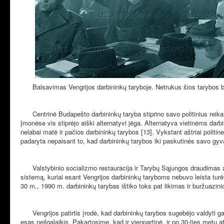
Balsavimas Vengrijos darbininkų taryboje. Netrukus šios tarybos 
Centrinė Budapešto darbininkų taryba stiprino savo politinius reik
Įmonėse vis stiprėjo aiški alternatyvi jėga. Alternatyva vietinėms dar
nelabai matė ir pačios darbininkų tarybos [13]. Vykstant aštriai politi
padaryta nepaisant to, kad darbininkų tarybos iki paskutinės savo gyv
Valstybinio socializmo restauracija ir Tarybų Sąjungos draudimas at
sistemą, kuriai esant Vengrijos darbininkų taryboms nebuvo leista turėt
30 m., 1990 m. darbininkų tarybas ištiko toks pat likimas ir buržuazi
Vengrijos patirtis įrodė, kad darbininkų tarybos sugebėjo valdyti 
esąs neilgalaikis. Pakartosime, kad ir vienpartinė, ir po 30-ties metų a