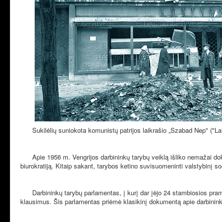
Sukilėlių suniokota komunistų patrijos laikrašio „Szabad Nep" ("L
Apie 1956 m. Vengrijos darbininkų tarybų veiklą išliko nemažai doku
biurokratiją. Kitaip sakant, tarybos ketino suvisuomeninti valstybinį s
Darbininkų tarybų parlamentas, į kurį dar įėjo 24 stambiosios pramo
klausimus. Šis parlamentas priėmė klasikinį dokumentą apie darbininkų