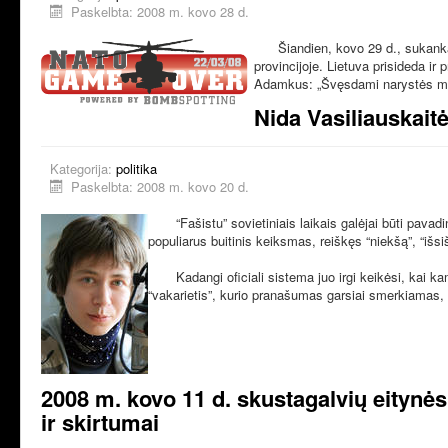
Paskelbta: 2008 m. kovo 28 d.
Šiandien, kovo 29 d., sukanka lyg
provincijoje. Lietuva prisideda i
Adamkus: „Švęsdami narystės meti
Nida Vasiliauskait
Kategorija:
politika
Paskelbta: 2008 m. kovo 20 d.
“Fašistu” sovietiniais laikais galėjai būti pavadin
populiarus buitinis keiksmas, reiškęs “niekšą”, “išs
Kadangi oficiali sistema juo irgi keikėsi, kai kam
“vakarietis”, kurio pranašumas garsiai smerkiamas,
2008 m. kovo 11 d. skustagalvių eitynės 
ir skirtumai