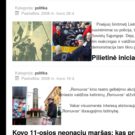
Kategorija:
politika
Paskelbta: 2008 m. kovo 28 d.
Praėjusį šimtmetį Lietuv
susirėmimai su policija, 
Sovietų Sąjungoje.
Deja, 
itin reakcingas ir valdži
demonstracija tam tikru 
Pilietinė inic
Kategorija:
politika
Paskelbta: 2008 m. kovo 19 d.
„Romuvos“ kino teatro gelbėjimo akcija p
miesto valdžios ketinimų „Romuvos“ atžvil
Vakar visuomenės interesą atstovaujanči
„Romuvos“ išsaugojimo būtinybę.
Kovo 11-osios neonacių maršas: kas pri