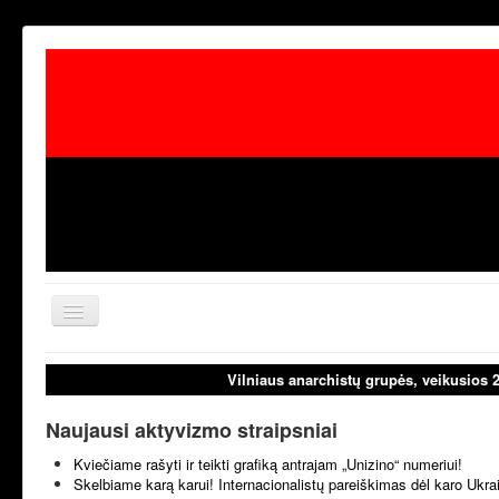
Toggle
Navigation
aktualijos
laisvoji tribūn
Vilniaus anarchistų grupės, veikusios 
Naujausi aktyvizmo straipsniai
Kviečiame rašyti ir teikti grafiką antrajam „Unizino“ numeriui!
Skelbiame karą karui! Internacionalistų pareiškimas dėl karo Ukr