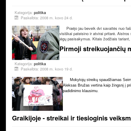
Kategorija:
politika
Paskelbta: 2008 m. kovo 24 d.
Praėjo jau beveik dvi savaitės nuo fašist
visiškai pateisino ir atvirai pritarė. Aistr
jėgų pasisakymus. Kitais žodžiais tariant, 
Pirmoji streikuojančių 
Kategorija:
politika
Paskelbta: 2008 m. kovo 19 d.
Mokytojų streikų spaudžiamas Seimas k
Aleksas Bružas vertina kaip žingsnį į pri
padidinimo klausimu.
Graikijoje - streikai ir tiesioginis veiks