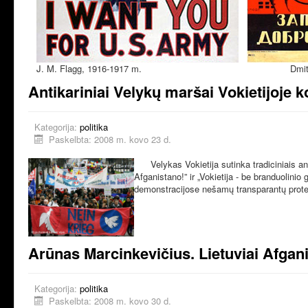
J. M. Flagg, 1916-1917 m. Dmitrij Moo
Antikariniai Velykų maršai Vokietijoje k
Kategorija:
politika
Paskelbta: 2008 m. kovo 23 d.
Velykas Vokietija sutinka tradiciniais anti
Afganistano!” ir „Vokietija - be branduolini
demonstracijose nešamų transparantų protes
Arūnas Marcinkevičius. Lietuviai Afga
Kategorija:
politika
Paskelbta: 2008 m. kovo 30 d.