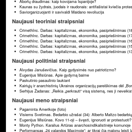
Abortų draudimas: kaip kovojama Ispanijoje?
Kaunas su žydrais, juodais ir raudonais: antifašistai kviečia prote
Saviorganizuojanti ir savivaldi Maidano revoliucija
Naujausi teoriniai straipsniai
CrimethInc. Darbas: kapitalizmas, ekonomika, pasipriešinimas (1
CrimethInc. Darbas: kapitalizmas, ekonomika, pasipriešinimas (1
CrimethInc. Darbas: kapitalizmas, ekonomika, pasipriešinimas (1
CrimethInc. Darbas: kapitalizmas, ekonomika, pasipriešinimas (1
CrimethInc. Darbas: kapitalizmas, ekonomika, pasipriešinimas (1
Naujausi politiniai straipsniai
Alvydas Januševičius. Kaip gydysimės nuo patriotizmo?
Eugenijus Misiūnas. Apie gydymą baime
Paskutinio pasaulinio laukiant
Kairiųjų ir anarchistinių Ukrainos organizacijų pareiškimas dėl „B
Serhijus Žadanas: „Reikia „perkrauti“ visą sistemą, nes ji neveikia
Naujausi meno straipsniai
Pagaminta Amerikoje (foto)
Visiems Svetimas. Bedarbio užrašai (34): Alberto Maltzo bedarbių 
Eugenijus Misiūnas. Kovo 11-oji – švęsti, ignoruoti ar protestuoti?
Monty Python. Karalius Artūras anarchosindikalistinėje komunoje 
Performansas „24 valandos Maximoje”: ar tikrai čia malonu leisti l