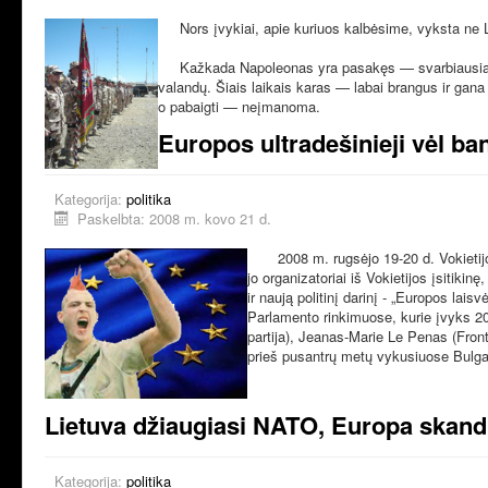
Nors įvykiai, apie kuriuos kalbėsime, vyksta ne L
Kažkada Napoleonas yra pasakęs — svarbiausia įs
valandų. Šiais laikais karas — labai brangus ir gana
o pabaigti — neįmanoma.
Europos ultradešinieji vėl ba
Kategorija:
politika
Paskelbta: 2008 m. kovo 21 d.
2008 m. rugsėjo 19-20 d. Vokietijos 
jo organizatoriai iš Vokietijos įsitiki
ir naują politinį darinį - „Europos lais
Parlamento rinkimuose, kurie įvyks 200
partija), Jeanas-Marie Le Penas (Front
prieš pusantrų metų vykusiuose Bulgari
Lietuva džiaugiasi NATO, Europa ska
Kategorija:
politika