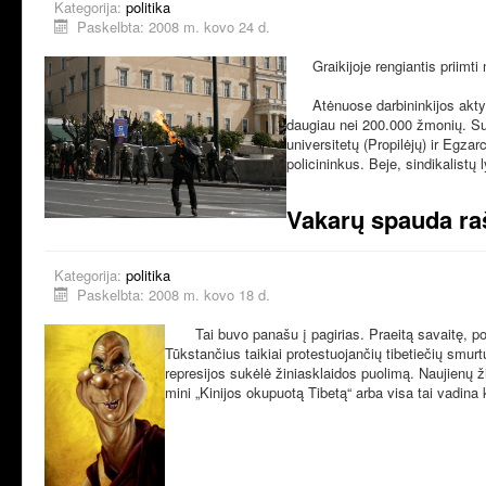
Kategorija:
politika
Paskelbta: 2008 m. kovo 24 d.
Graikijoje rengiantis priimti na
Atėnuose darbininkijos akty
daugiau nei
200.000 žmonių. Sus
universitetų (Propilėjų) ir Egz
policininkus. Beje, sindikalistų
Vakarų spauda raš
Kategorija:
politika
Paskelbta: 2008 m. kovo 18 d.
Tai buvo panašu į pagirias. Praeitą savaitę, po to,
Tūkstančius taikiai protestuojančių tibetiečių smurt
represijos sukėlė žiniasklaidos puolimą. Naujienų 
mini „Kinijos okupuotą Tibetą“ arba visa tai vadina