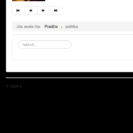
Jūs esate čia:
Pradžia
politika
Ieškoti...
© 2026 a